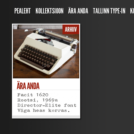
PEALEHT
KOLLEKTSIOON
ÄRA ANDA
TALLINN TYPE-IN
K
ARHIIV
ÄRA ANDA