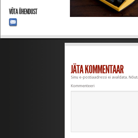
VÕTA ÜHENDUST
JÄTA KOMMENTAAR
Sinu e-postiaadressi ei avaldata.
Nõuta
Kommenteeri