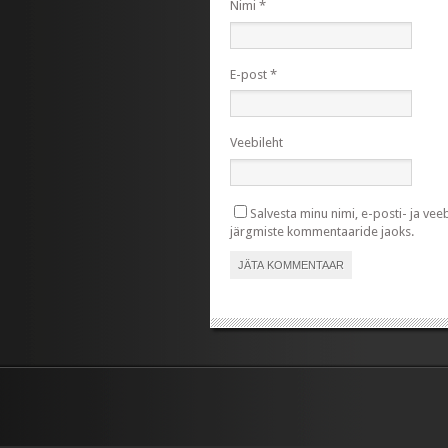
Nimi
*
E-post
*
Veebileht
Salvesta minu nimi, e-posti- ja vee
järgmiste kommentaaride jaoks.