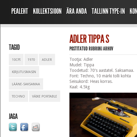
PEALEHT
KOLLEKTSIOON
ÄRA ANDA
TALLINN TYPE-IN
KO
ADLER TIPPA S
TAGID
POSTITATUD RUBRIIKI
ARHIIV
Tootja: Adler
10CPI
1970
ADLER
Mudel: Tippa
Toodetud: 70′s aastatel. Saksamaa.
KIRJUTUSMASIN
Font: Techno, 10 märki tolli kohta
Seisukord: Heas korras.
LÄÄNE-SAKSAMAA
Kaal: 4.5kg
TECHNO
VÄIKE PORTABLE
JAGA