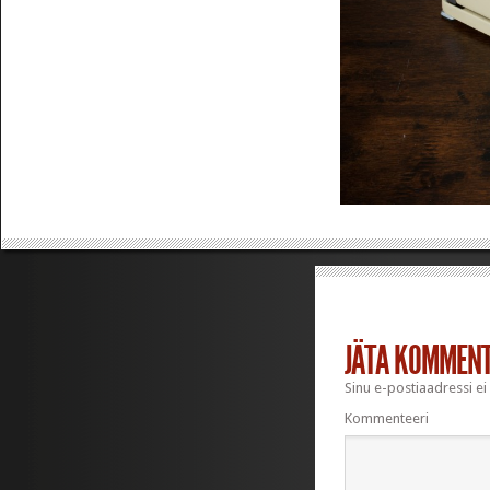
JÄTA KOMMEN
Sinu e-postiaadressi ei
Kommenteeri