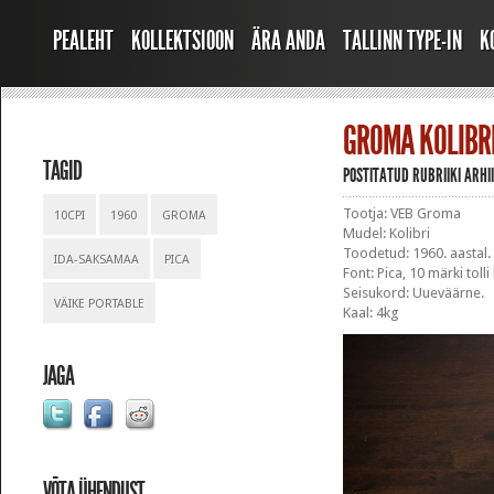
PEALEHT
KOLLEKTSIOON
ÄRA ANDA
TALLINN TYPE-IN
K
GROMA KOLIBR
TAGID
POSTITATUD RUBRIIKI
ARHI
Tootja: VEB Groma
10CPI
1960
GROMA
Mudel: Kolibri
Toodetud: 1960. aastal
IDA-SAKSAMAA
PICA
Font: Pica, 10 märki tolli
Seisukord: Uueväärne.
VÄIKE PORTABLE
Kaal: 4kg
JAGA
VÕTA ÜHENDUST