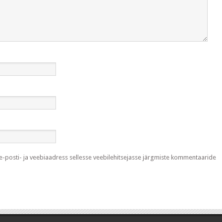
 e-posti- ja veebiaadress sellesse veebilehitsejasse järgmiste kommentaaride