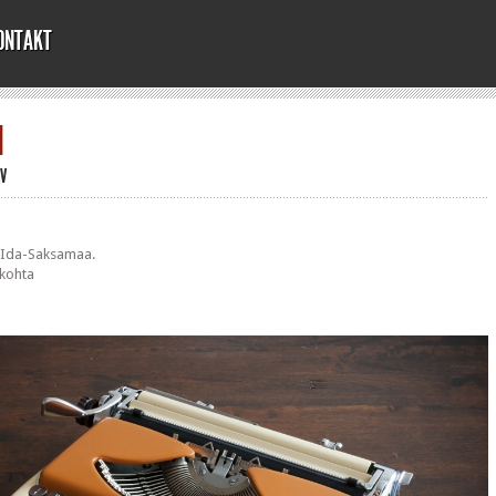
ONTAKT
I
IV
. Ida-Saksamaa.
 kohta