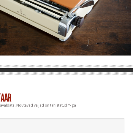
TAAR
 avaldata.
Nõutavad väljad on tähistatud
*
-ga