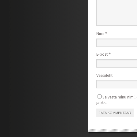
Nimi
*
E-post
*
Veebileht
Salvesta minu nimi,
jaoks.