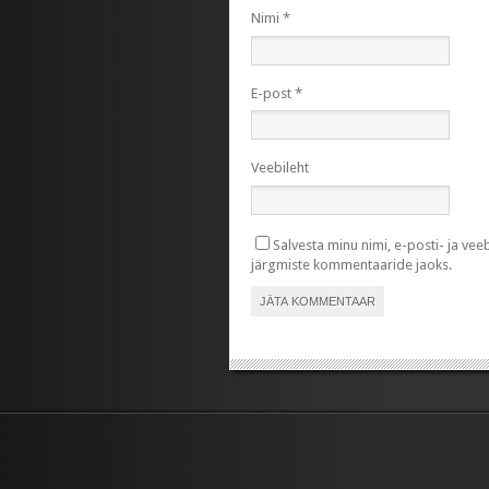
Nimi
*
E-post
*
Veebileht
Salvesta minu nimi, e-posti- ja vee
järgmiste kommentaaride jaoks.