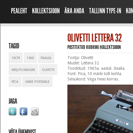
PEALEHT
KOLLEKTSIOON
ÄRA ANDA
TALLINN TYPE-IN
KO
OLIVETTI LETTERA 32
TAGID
POSTITATUD RUBRIIKI
KOLLEKTSIOON
Tootja: Olivetti
10CPI
1960
ITAALIA
Mudel: Lettera 32
Toodetud: 1965a. aastal. Itaalia.
KIRJUTUSMASIN
OLIVETTI
Font: Pica, 10 märki tolli kohta.
Seisukord: Väga heas korras.
PICA
VÄIKE PORTABLE
JAGA
VÕTA ÜHENDUST