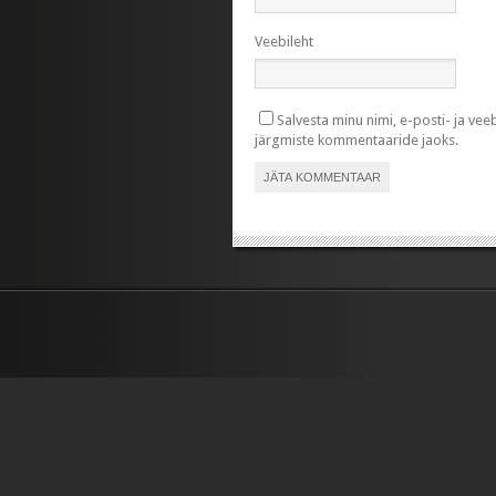
Veebileht
Salvesta minu nimi, e-posti- ja vee
järgmiste kommentaaride jaoks.