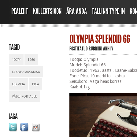
PEALEHT
KOLLEKTSIOON
ÄRA ANDA
TALLINN TYPE-IN
KO
OLYMPIA SPLENDID 66
TAGID
POSTITATUD RUBRIIKI
ARHIIV
Tootja: Olympia
10CPI
1960
Mudel: Splendid 66
Toodetud: 1963. aastal. Lääne-Saks
LÄÄNE-SAKSAMAA
Font: Pica, 10 märki tolli kohta
Seisukord: Väga heas korras.
OLYMPIA
PICA
Kaal: 4.1kg
VÄIKE PORTABLE
JAGA