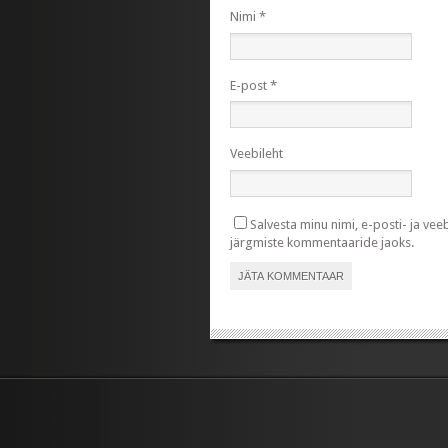
Nimi
*
E-post
*
Veebileht
Salvesta minu nimi, e-posti- ja vee
järgmiste kommentaaride jaoks.