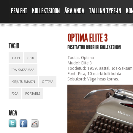
PEALEHT
KOLLEKTSIOON
ÄRA ANDA
TALLINN TYPE-IN
KO
OPTIMA ELITE 3
TAGID
POSTITATUD RUBRIIKI
KOLLEKTSIOON
Tootja: Optima
10CPI
1950
Mudel: Elite 3
Toodetud: 1959. aastal. Ida-Saksam
IDA-SAKSAMAA
Font: Pica, 10 märki tolli kohta
Seisukord: Väga heas korras.
KIRJUTUSMASIN
OPTIMA
PICA
PORTABLE
JAGA