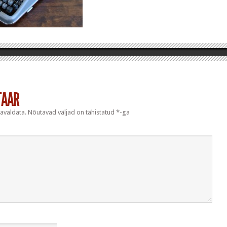
TAAR
 avaldata.
Nõutavad väljad on tähistatud
*
-ga