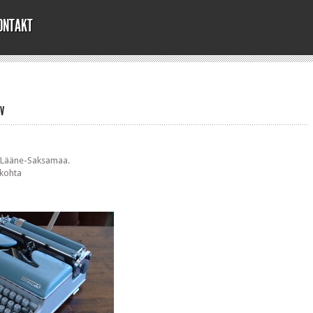
ONTAKT
IV
. Lääne-Saksamaa.
 kohta