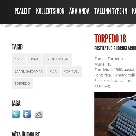
PEALEHT
KOLLEKTSIOON
ÄRA ANDA
TALLINN TYPE-IN
K
TORPEDO 18
TAGID
POSTITATUD RUBRIIKI
ARHI
Tootja: Torpedo
10CPI
1960
KIRJUTUSMASIN
Mudel: 18
Toodetud: 1960. aastal
LÄÄNE-SAKSAMAA
PICA
PORTABLE
Font: Pica, 10 märki tolli
Seisukord: Uueväärne
TORPEDO
Kaal: 6kg
JAGA
VÕTA ÜHENDUST