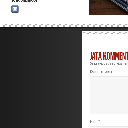
JÄTA KOMMEN
Sinu e-postiaadressi ei
Kommenteeri
Nimi
*